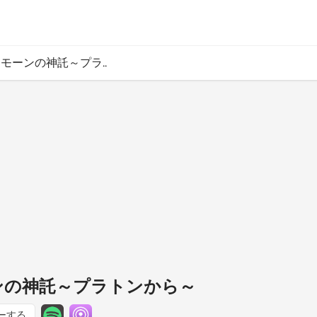
ダイモーンの神託～プラ..
ーンの神託～プラトンから～
ーする