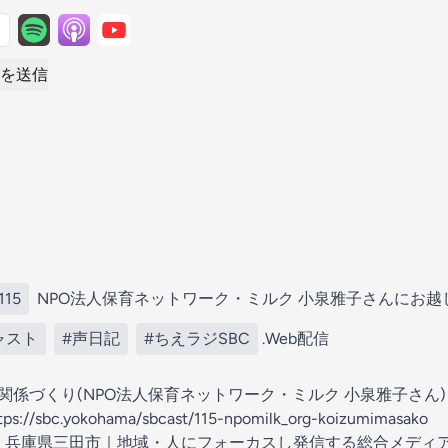
を送信
115
NPO法人保育ネットワーク・ミルク 小泉雅子さんにお
ャスト
#声日記
#ちえラジSBC
.Web配信
動は人間関係づくり(NPO法人保育ネットワーク・ミルク 小泉雅子さん
tps://sbc.yokohama/sbcast/115-npomilk_org-koizumimasako
ラジオ｜兵庫県三田市｜地域・人にフォーカスし発信する総合メディ