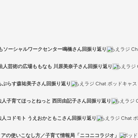
31 こどもソーシャルワークセンター鳴橋さん回振り返り
ちえラジ C
7 NPO法人芸術の広場ももなも 川原美奈子さん回振り返り
ちえラジ 
9 こまちぷらす森祐美子さん回振り返り
ちえラジ Chat ポッドキャ
 NPO法人子育てほっとねっと 西田由記子さん回振り返り
ちえラジ 
 NPO法人コドモト うえおかともこさん回振り返り
ちえラジ Chat
ディアの使いこなし方／子育て情報局「ニコニコラジオ」
ポッド