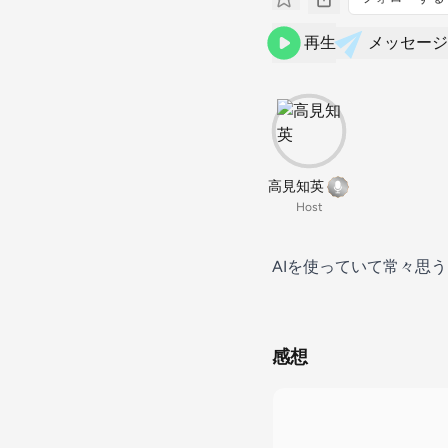
再生
メッセージ
高見知英
Host
AIを使っていて常々思
感想