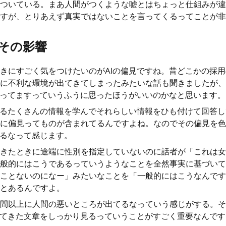
ついている。まあ人間がつくような嘘とはちょっと仕組みが違
すが、とりあえず真実ではないことを言ってくるってことが非
とその影響
きにすごく気をつけたいのがAIの偏見ですね。昔どこかの採用
に不利な環境が出てきてしまったみたいな話も聞きましたが、
持ってますっていうふうに思ったほうがいいのかなと思います。
あるたくさんの情報を学んでそれらしい情報をひも付けて回答
に偏見ってものが含まれてるんですよね。なのでその偏見を色
てるなって感じます。
きたときに途端に性別を指定していないのに話者が「これは女
般的にはこうであるっていうようなことを全然事実に基づいて
ことないのになー」みたいなことを「一般的にはこうなんです
とあるんですよ。
間以上に人間の悪いところが出てるなっていう感じがする。そ
してきた文章をしっかり見るっていうことがすごく重要なんで