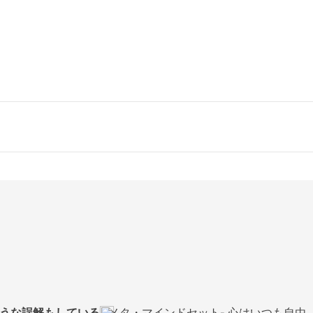
っこうな誤解もしている
メタ・マインドセット- 心はいつも自由