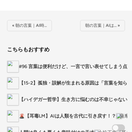
« 朝の言葉｜AI時…
朝の言葉｜AIは… »
こちらもおすすめ
#96 言葉は便利だけど、一言で言い表せてしまう点
【15-2】孤独・誤解が生まれる原因は「言葉を知ら
【ハイデガー哲学】生き方に悩むのは不幸じゃない。
🌋【耳毒LM】AIは人類を古代に引き戻す！？
薩摩