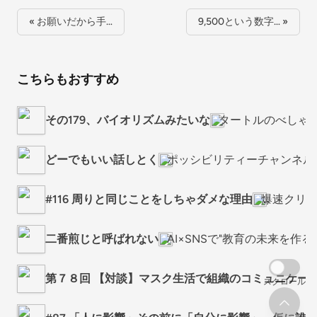
« お願いだから手…
9,500という数字… »
こちらもおすすめ
その179、バイオリズムみたいな
タートルのべしゃ
どーでもいい話しとく
ポッシビリティーチャンネル
#116 周りと同じことをしちゃダメな理由
爆速クリ
二番煎じと呼ばれない
AI×SNSで"教育の未来を作る
第７８回 【対談】マスク生活で組織のコミュニケーシ
スクロール