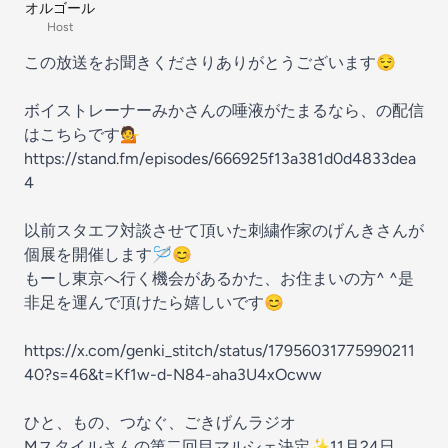
オルゴール
Host
この放送をお聞きくださりありがとうございます😌
ボイストレーナーみかさんの唾液がたまるなら、の配信
はこちらです💁
https://stand.fm/episodes/666925f13a381d0d4833dea
4
以前スタエフ対談させて頂いた刺繍作家のげんきさんが
個展を開催します🪡😊
もーし東京へ行く機会があるかた、お住まいの方^ ^是
非足を運んで頂けたら嬉しいです😊
https://x.com/genki_stitch/status/17956031775990211
40?s=46&t=Kf1w-d-N84-aha3U4xOcww
ひと、もの、つなぐ、ごきげんラジオ
Mスタイルさんの第二回目マルシェ決定✨11月24日