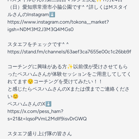
（日）愛知県常滑市小脇公園です^ ^詳しくはMスタイ
ルさんのInstagram⬇️
https://www.instagram.com/tokona__market?
igsh=NDM3M2J3M3Q4MGs0
スタエフをチェックです^ ^
https://stand.fm/channels/63aef3ca7655e00c1c26bb9f
コーチングに興味がある方✨以前僕が受けさせてもら
ったペスハムさんが体験セッションをご用意してしてく
れてます😌コーチングを受けてみたい！！
と感じたらペスハムさんのXまたは僕までご連絡くださ
い😊
ペスハムさんのX⬇️
https://x.com/pess_ham?
s=21&t=lqsoPVmL2MdIf9isvDrGWQ
スタエフ盛り上げ隊の皆さん