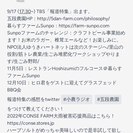
Host
9/17 (
17:30
~) TBS「報道特集」出ます。
五段農園HP：http://5dan-farm.com/philosophy/
暮らすファームSunpo：https://farm-sunpo.com
Sunpoファームのチャレンジ：クラフトビール事業始め
ます！お米のラガー、椎茸エールなど！お楽しみに。
NPO法人ゆうきハートネットは次のステージへ/里山の
役割/筋トレ農業/生ごみ堆肥化ワークショップやりま
す/生ごみ野郎/
11月5日：レストランHoshizumiのフルコース＠暮らす
ファームSunpo
12月10日：ヒロ君をゲストに迎えてグラスフェッド
BBQ会
報道特集の感想をtwitter
#小農ラジオ
#五段農園
をつけて教えてください！
2022年CONSE FARM大雨被害応援商品はこちら！
https://conse.stores.jp
ハーブソルトがめっちゃ美味しいので是非試して欲し