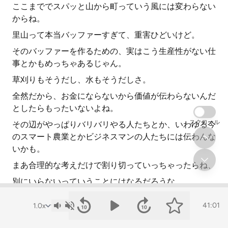
ここまででスパッと山から町っていう風には変わらない
からね。
里山って本当バッファーすぎて、重害ひどいけど。
そのバッファーを作るための、実はこう生産性がない仕
事とかもめっちゃあるじゃん。
草刈りもそうだし、水もそうだしさ。
全然だから、お金にならないから価値が伝わらないんだ
としたらもったいないよね。
スクロール
その辺がやっぱりバリバリやる人たちとか、いわゆる今
のスマート農業とかビジネスマンの人たちには伝わんな
いかも。
まあ合理的な考えだけで割り切っていっちゃったらね、
別にいらないっていうことにはなるだろうな。
いらないって言うとちょっと乱暴だけど、別に俺は喧嘩
41:01
っているわけじゃ全然ないんだけど。
やっぱり半分好きで入ってるじゃん。