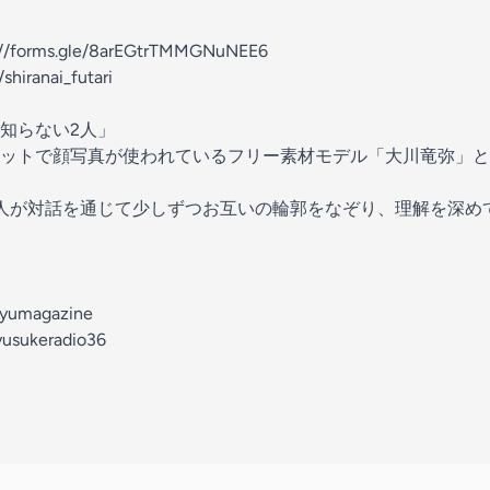
://forms.gle/8arEGtrTMMGNuNEE6
shiranai_futari
知らない2人」
ットで顔写真が使われているフリー素材モデル「大川竜弥」と
人が対話を通じて少しずつお互いの輪郭をなぞり、理解を深め
/ryumagazine
yusukeradio36