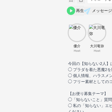
再生
メッセージ
優介
大川竜弥
Host
Host
今回の【知らない2人】
◯ プラダを着た悪魔2
◯ 個人情報、ハラスメ
◯ フリー素材としての
【お便り募集テーマ】
◯「知らないこと」質問
◯ 私の「知らない」エ
ください