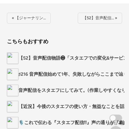
« 【ジャーナリン…
【52】音声配信… »
こちらもおすすめ
【52】音声配信物語❷「スタエフでの変化&サービ
♯216 音声配信始めて1年、失敗しながらここまで辿
音声配信をスタエフにしてみて。(作業しやすくなりま
【近況】今後のスタエフの使い方・無益なことを話し
🎙️これで伝わる『スタエフ配信‼️』声の通りが『劇的
スクロール