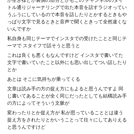
か生き様とか裏側の部分とかもこの チャンネルのタイ
トル通りジャーナリングで出た本音を話すラジオってい
うふうにしているので本音を話したりとかするときもや
っぱり文字で見るときと音声で聞くときって全然違くな
いんですか
私自身も同じテーマでインスタでの受けたことと同じテ
ーマで スタイフで話そうと思うと
これは良くも悪くもなんですけど インスタで書いてた
文字で書いていたこと以外にも思い出してつい話したり
とか
あとは そこに気持ちが乗ってくる
文章は読み手の方の捉え方にもよると思うんですよ 同
じ書いてあることが全く同じだったとしても結構読み手
の方によってそういう文脈が
変わったりとか捉え方が 私が思っていることとは違う
捉え方をされたりとかいうことって往々にしてありえる
と思うんですけど