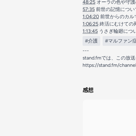
48:25
オーラの色や守護
57:35
前世の記憶につい
1:04:20
前世からのカル
1:06:25
終活にむけての
1:13:45
うさぎ輪廻につ
#介護
#マルファン
---
stand.fmでは、こ
https://stand.fm/chann
感想