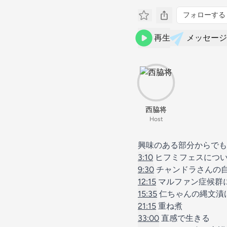
フォローする
再生
メッセージ
西脇将
Host
興味のある部分からでも
3:10
ヒフミフェスにつ
9:30
チャンドラさんの
12:15
マルファン症候群
15:35
仁ちゃんの縄文漬
21:15
重ね煮
33:00
直感で生きる