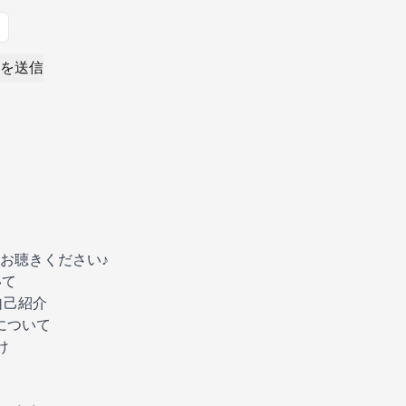
を送信
お聴きください♪
いて
自己紹介
について
け