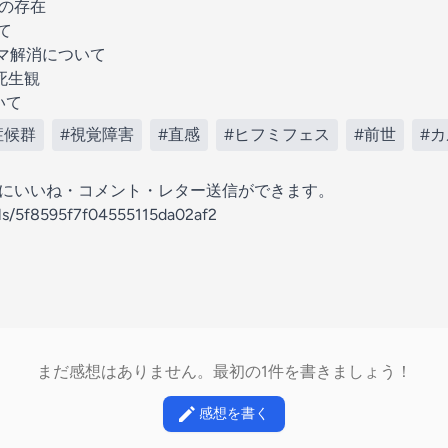
の存在
て
マ解消について
死生観
いて
症候群
#視覚障害
#直感
#ヒフミフェス
#前世
#
の放送にいいね・コメント・レター送信ができます。
els/5f8595f7f04555115da02af2
まだ感想はありません。最初の1件を書きましょう！
感想を書く