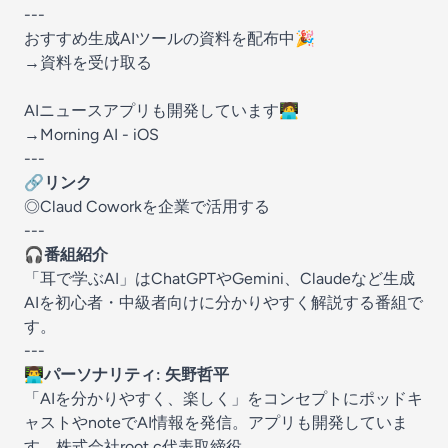
---
おすすめ生成AIツールの資料を配布中🎉
→資料を受け取る
AIニュースアプリも開発しています🧑‍💻
→Morning AI - iOS
---
🔗リンク
◎
Claud Coworkを企業で活用する
---
🎧番組紹介
「耳で学ぶAI」はChatGPTやGemini、Claudeなど生成
AIを初心者・中級者向けに分かりやすく解説する番組で
す。
---
👨‍💻パーソナリティ: 矢野哲平
「AIを分かりやすく、楽しく」をコンセプトにポッドキ
ャストやnoteでAI情報を発信。アプリも開発していま
す。株式会社root c代表取締役。⁠