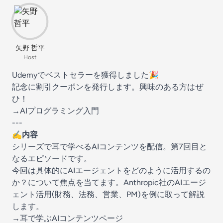
矢野 哲平
Host
Udemyでベストセラーを獲得しました🎉
記念に割引クーポンを発行します。興味のある方はぜ
ひ！
→AIプログラミング入門
---
✍️内容
シリーズで
⁠⁠⁠⁠⁠耳で学べるAIコンテンツ⁠⁠⁠⁠⁠
を配信。第7回目と
なるエピソードです。
今回は具体的にAIエージェントをどのように活用するの
か？について焦点を当てます。Anthropic社のAIエージ
ェント活用(財務、法務、営業、PM)を例に取って解説
します。
⁠⁠⁠→耳で学ぶAIコンテンツページ⁠⁠⁠