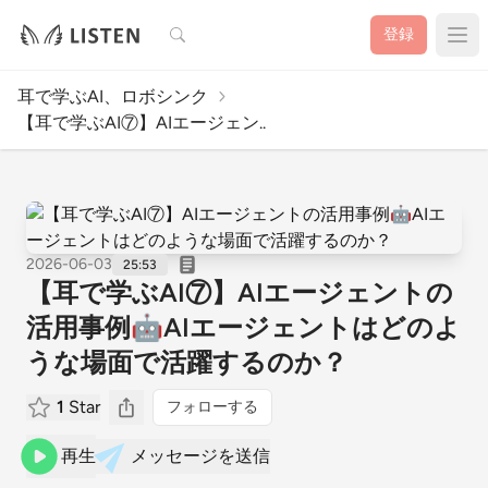
検索
登録
耳で学ぶAI、ロボシンク
【耳で学ぶAI⑦】AIエージェン..
2026-06-03
25:53
【耳で学ぶAI⑦】AIエージェントの
活用事例🤖AIエージェントはどのよ
うな場面で活躍するのか？
1
Star
フォローする
再生
メッセージを送信