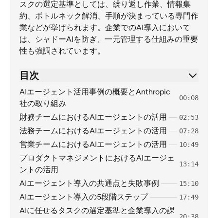
スクの選定基準としては、繰り返し作業、情報集
約、ボトルネック解消、手順が決まっている専門作
業などが挙げられます。企業でのAI導入において
は、シャドーAIを防ぎ、一元管理する仕組みの重要
性も強調されています。
目次
AIエージェント活用事例の概要とAnthropic
00:08
社の取り組み
財務チームにおけるAIエージェントの活用
02:53
法務チームにおけるAIエージェントの活用
07:28
営業チームにおけるAIエージェントの活用
10:49
プロダクトマネジメントにおけるAIエージェ
13:14
ントの活用
AIエージェント導入の共通点と失敗事例
15:10
AIエージェント導入の5段階ステップ
17:49
AIに任せるタスクの選定基準と企業導入の課
20:38