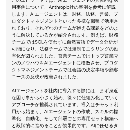
このエピソードでは、AIエージェントの具体的な活
用事例について、Anthropic社の事例を参考に解説
します。AIエージェントは、財務、法務、営業、プ
ロダクトマネジメントといった多様な職種で活用さ
れており、それぞれのチームが抱える課題をどのよ
うに解決しているかが紹介されます。例えば、財務
チームではSQLを使わずに自然言語でデータ分析が
可能になり、法務チームでは規制モニタリングの効
率化が図られました。営業チームではトップ営業マ
ンのノウハウをAIエージェントに模倣させ、プロダ
クトマネジメントチームでは会議の決定事項や顧客
ニーズの反映が改善されました。
AIエージェントを社内に導入する際には、まず身近
な困り事から小さく始め、徐々に仕組み化していく
アプローチが推奨されています。導入はチャット利
用から始まり、AIエージェントの作成、スキルの標
準化、自動化、そして部署ごとの専用セット構築へ
と段階的に進めることが効果的です。AIに任せるタ