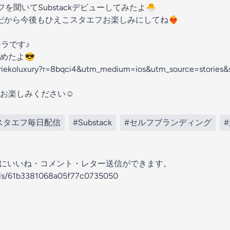
を聞いてSubstackデビューしてみたよ🐣
から今後もひえこスタエフお楽しみにしてね❤️‍🔥
チラです♪
めたよ😎
riekoluxury?r=8bqci4&utm_medium=ios&utm_source=stories&s
お楽しみください☺️
スタエフ毎日配信
#Substack
#セルフブランディング
の放送にいいね・コメント・レター送信ができます。
nels/61b3381068a05f77c0735050