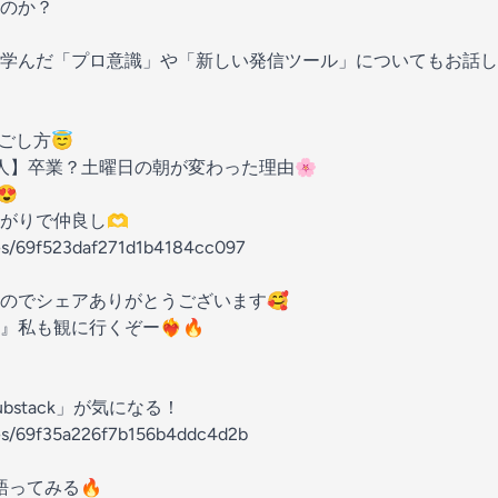
のか？
学んだ「プロ意識」や「新しい発信ツール」についてもお話し
ごし方😇
人】卒業？土曜日の朝が変わった理由🌸
😍
がりで仲良し🫶
des/69f523daf271d1b4184cc097
のでシェアありがとうございます🥰
も観に行くぞー❤️‍🔥🔥
stack」が気になる！
des/69f35a226f7b156b4ddc4d2b
ってみる🔥