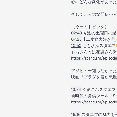
心にどんな変化があった
そして、素敵な配信から
【今日のトピック】
02:49
今迄の土曜日の過
07:23
【二度寝大好き芸
10:50
ももさんスタエフ
ももさんとは花凛さん繋
https://stand.fm/episo
アソビュー知らなかった
映画『プラダを着た悪魔』私
13:34
くまさんスタエフ
新時代の発信ツール「Sub
https://stand.fm/episo
16:16
スタエフの魅力を語