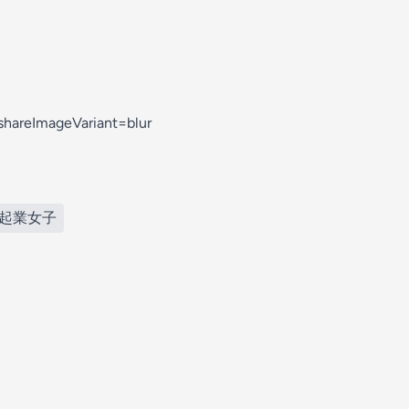
hareImageVariant=blur
#起業女子