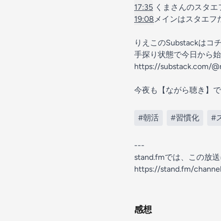
17:35
くまさんのスタエフ
19:08
メインはスタエフだ
りえこのSubstackはコ
手探り状態で今日から始
https://substack.com/@
今夜も【ながら聴き】で
#朝活
#習慣化
#
---
stand.fmでは、こ
https://stand.fm/chan
感想