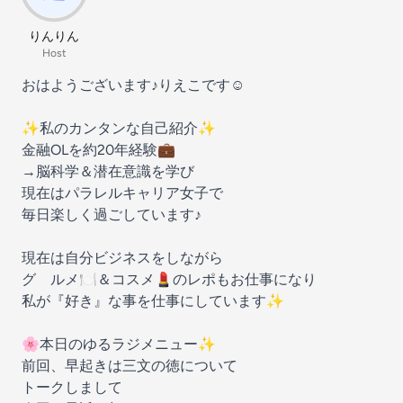
りんりん
Host
おはようございます♪りえこです☺️
✨私のカンタンな自己紹介✨
金融OLを約20年経験💼
→脳科学＆潜在意識を学び
現在はパラレルキャリア女子で
毎日楽しく過ごしています♪
現在は自分ビジネスをしながら
グ ルメ🍽️＆コスメ💄のレポもお仕事になり
私が『好き』な事を仕事にしています✨
🌸本日のゆるラジメニュー✨
前回、早起きは三文の徳について
トークしまして