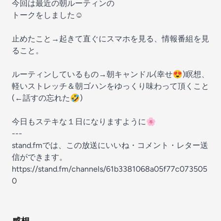
今回は最近の朝ルーティンの
トークをしました☺️
止めたこと→起きて直ぐにスマホを見る、情報番組を見
ること。
ルーティンしているもの→朝キャンドル(幸せ😍)瞑想、
軽いストレッチ＆朝ゴハンをゆっくり味わって頂くこと
(←話すの忘れた🤣)
今日もステキな１日になりますように🌸
---
stand.fmでは、この放送にいいね・コメント・レター送
信ができます。
https://stand.fm/channels/61b3381068a05f77c073505
0