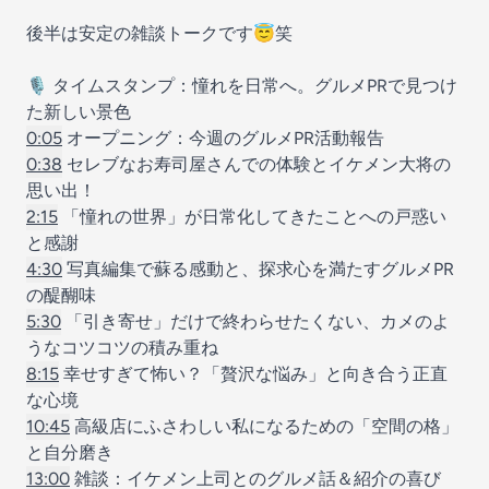
後半は安定の雑談トークです😇笑
🎙️ タイムスタンプ：憧れを日常へ。グルメPRで見つけ
た新しい景色
0:05
オープニング：今週のグルメPR活動報告
0:38
セレブなお寿司屋さんでの体験とイケメン大将の
思い出！
2:15
「憧れの世界」が日常化してきたことへの戸惑い
と感謝
4:30
写真編集で蘇る感動と、探求心を満たすグルメPR
の醍醐味
5:30
「引き寄せ」だけで終わらせたくない、カメのよ
うなコツコツの積み重ね
8:15
幸せすぎて怖い？「贅沢な悩み」と向き合う正直
な心境
10:45
高級店にふさわしい私になるための「空間の格」
と自分磨き
13:00
雑談：イケメン上司とのグルメ話＆紹介の喜び