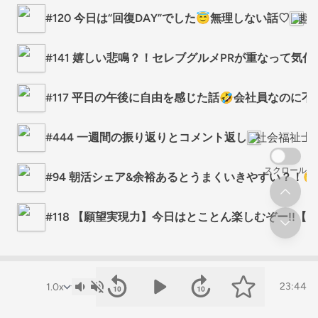
#120 今日は“回復DAY”でした😇無理しない話♡
趣
#141 嬉しい悲鳴？！セレブグルメPRが重なって気付
#117 平日の午後に自由を感じた話🤣会社員なのに
#444 一週間の振り返りとコメント返し
社会福祉士T
スクロール
#94 朝活シェア&余裕あるとうまくいきやすい？！😌
#118 【願望実現力】今日はとことん楽しむぞー!!【
23:44