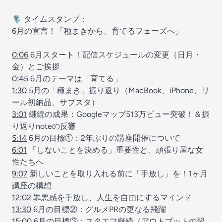
🎙️ タイムスタンプ：
6月の宣言！「種まきから、育てるフェーズへ」
0:06
6月スタート！配信スケジュールの変更（日月・
金）とご挨拶
0:45
6月のテーマは「育てる」
1:30
5月の「種まき」振り返り（MacBook、iPhone、リ
ール初納品、サブスタ）
3:01
継続の成果：Googleマップ513万ビュー突破！＆振
り返りnoteの反響
5:14
6月の目標①：2年ぶりの講座開催について
6:01
「しないことを決める」重要性と、頑張り屋な女
性たちへ
9:07
新しいことを取り入れる前に「手放し」を！1ヶ月
講座の構想
12:02
罪悪感を手放し、人生を自由にするマインド
13:30
6月の目標②：グルメPRの更なる飛躍
15:00
6月の目標③：スタエフ継続（アウトプットの習