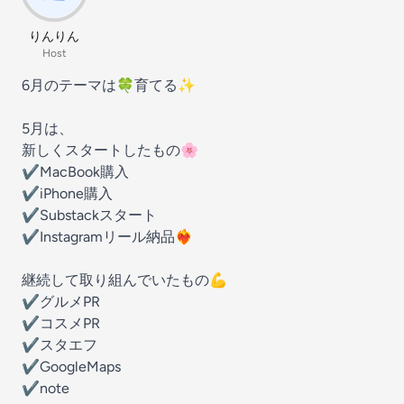
りんりん
Host
6月のテーマは🍀育てる✨
5月は、
新しくスタートしたもの🌸
✔︎MacBook購入
✔︎iPhone購入
✔︎Substackスタート
✔︎Instagramリール納品❤️‍🔥
継続して取り組んでいたもの💪
✔︎グルメPR
✔︎コスメPR
✔︎スタエフ
✔︎GoogleMaps
✔︎note