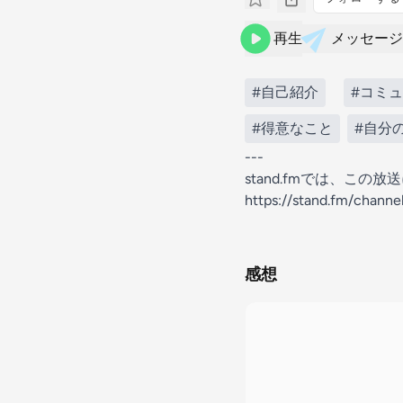
再生
メッセージ
#自己紹介
#コミ
#得意なこと
#自分
---
stand.fmでは、こ
https://stand.fm/chan
感想