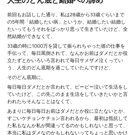
人生のどん底と結婚への諦め
前回もお話しした通り、私は28歳から33歳ぐらいまで
の5年間「結婚したい病」というか、結婚したい結婚し
たいってもうそれをばっかり思って生きていたけど、全
然結婚ができなくて、
33歳の時に1000万を貸して振られちゃった彼の仕事を
手伝って、毎日罵倒されて、なんかお前はダメだとか役
立たずとかいろいろ言われて毎日サメザメ泣くってい
う、人生のどん底期を過ごしていたんですけど、
そのどん底期に、
毎日毎日ダメだとか言われて、ピーピー泣いて生活をし
ていたけど、この先このまま生活をしていきたいかと言
われたらそんなことはなくて、
あまりに毎日毎日お前はダメだとか役に立たないとか、
すごいケチョンケチョン言われるから、最初は抵抗して
た私もなんか私が間違ってるのかもしれないと思って、
本当に私はダメなのかもしれないってちょっと思いかけ