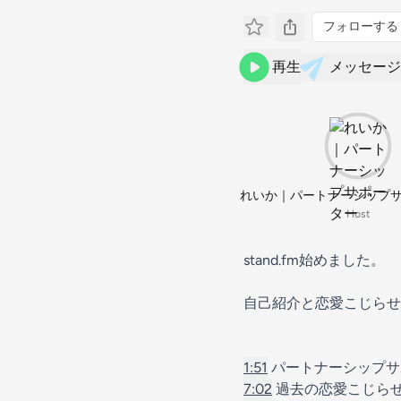
フォローする
再生
メッセージ
れいか｜パートナーシップ
Host
stand.fm始めました。
自己紹介と恋愛こじらせ
1:51
パートナーシップサ
7:02
過去の恋愛こじら