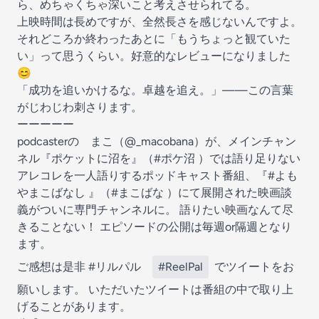
ら、めちゃくちゃ深いこと考えさせられてる。
上映時間は長めですが、全然長さを感じないんですよ。
それどころか終わったあとに「もうちょっと観ていた
い」って思うくらい。好意的なレビューになりました
😊
「成功を追いかけるな。卓越を追え。」——この言葉
がじわじわ刺さります。
ーーーーー
podcasterの まこ（@_macobana）が、メインチャン
ネル『ポケットに沼を』（⁠⁠⁠⁠⁠⁠⁠⁠⁠⁠⁠⁠⁠⁠⁠⁠⁠⁠⁠⁠#ポケ沼⁠⁠⁠⁠⁠⁠⁠⁠⁠⁠⁠⁠⁠⁠⁠⁠⁠⁠⁠⁠ ）では語り足りない
アレコレを一人語りするポッドキャスト番組、『#よも
やまこばなし 』（#まこばな ）にて展開された映画談
義がついに専門チャンネルに。 語りたい映画なんて尽
きることない！ エピソードの公開は毎週or隔週となり
ます。
ご感想は是非 ⁠⁠⁠⁠⁠⁠⁠⁠⁠⁠⁠⁠⁠⁠⁠⁠⁠⁠⁠#リルパル
#ReelPal
でツイートをお
願いします。 いただいたツイートは番組の中で取り上
げることがあります。