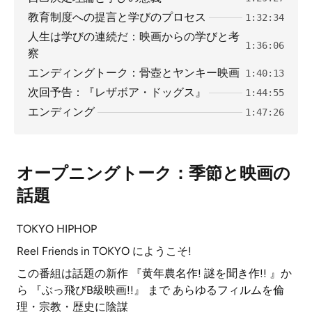
教育制度への提言と学びのプロセス
1:32:34
人生は学びの連続だ：映画からの学びと考
1:36:06
察
エンディングトーク：骨壺とヤンキー映画
1:40:13
次回予告：『レザボア・ドッグス』
1:44:55
エンディング
1:47:26
オープニングトーク：季節と映画の
話題
TOKYO HIPHOP
Reel Friends in TOKYO にようこそ!
この番組は話題の新作 『黄年農名作! 謎を聞き作!! 』か
ら 『ぶっ飛びB級映画!!』 まで あらゆるフィルムを倫
理・宗教・歴史に陰謀