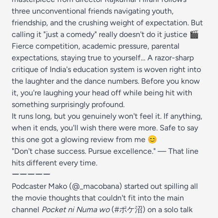
three unconventional friends navigating youth,
friendship, and the crushing weight of expectation. But
calling it "just a comedy" really doesn't do it justice 🎬
Fierce competition, academic pressure, parental
expectations, staying true to yourself… A razor-sharp
critique of India's education system is woven right into
the laughter and the dance numbers. Before you know
it, you're laughing your head off while being hit with
something surprisingly profound.
It runs long, but you genuinely won't feel it. If anything,
when it ends, you'll wish there were more. Safe to say
this one got a glowing review from me 😊
"Don't chase success. Pursue excellence." — That line
hits different every time.
ーーーーー
Podcaster Mako (@_macobana) started out spilling all
the movie thoughts that couldn't fit into the main
channel
Pocket ni Numa wo
(#ポケ沼) on a solo talk