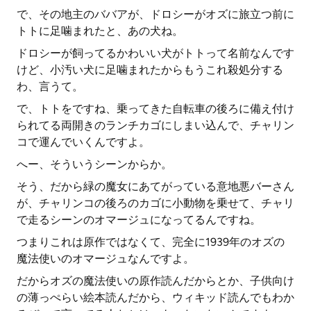
で、その地主のババアが、ドロシーがオズに旅立つ前に
トトに足噛まれたと、あの犬ね。
ドロシーが飼ってるかわいい犬がトトって名前なんです
けど、小汚い犬に足噛まれたからもうこれ殺処分する
わ、言うて。
で、トトをですね、乗ってきた自転車の後ろに備え付け
られてる両開きのランチカゴにしまい込んで、チャリン
コで運んでいくんですよ。
へー、そういうシーンからか。
そう、だから緑の魔女にあてがっている意地悪バーさん
が、チャリンコの後ろのカゴに小動物を乗せて、チャリ
で走るシーンのオマージュになってるんですね。
つまりこれは原作ではなくて、完全に1939年のオズの
魔法使いのオマージュなんですよ。
だからオズの魔法使いの原作読んだからとか、子供向け
の薄っぺらい絵本読んだから、ウィキッド読んでもわか