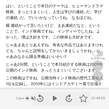
はい、ということで本日のテーマは、ヒューマンドラマ
映画、きっとうまくいく。人生は学びの連続…だ。学び
の連続…だ。でいいかなっていうね。 なるほどね。
楊 連続かって言いたいけど、まあ連続だなと。という
ことで、インド映画ですね。 インディーでしたね。よ
かった。僕は大好きです。この映画も大好きです。
じゃあまあとりあえずね、有名な作品ではありますけれ
ども、ちゃんと説明をしてからいきましょうかね。 じ
ゃあみなさん踊る準備はいいかい?
スクロール
じゃあ2分間。ということで本日紹介する映画は2009年
公開のインド映画、きっとうまくいくでございます。
この映画はですね、公開当時インド映画の歴代工業収入
1位を記録し、2010年にはインドアカデミー賞で出場さ
れた16部門を受賞したという傑作でございます。
舞台はですね、インド屈指の超難関工科大学IC、家族の
01:49:25
期待を背負ってエリートの道へと素早く入学したファル