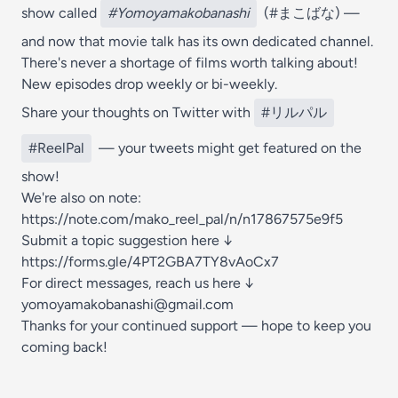
show called
#Yomoyamakobanashi
(#まこばな) —
and now that movie talk has its own dedicated channel.
There's never a shortage of films worth talking about!
New episodes drop weekly or bi-weekly.
Share your thoughts on Twitter with
#リルパル
#ReelPal
— your tweets might get featured on the
show!
We're also on note:
https://note.com/mako_reel_pal/n/n17867575e9f5
Submit a topic suggestion here ↓
https://forms.gle/4PT2GBA7TY8vAoCx7
For direct messages, reach us here ↓
yomoyamakobanashi@gmail.com
Thanks for your continued support — hope to keep you
coming back!