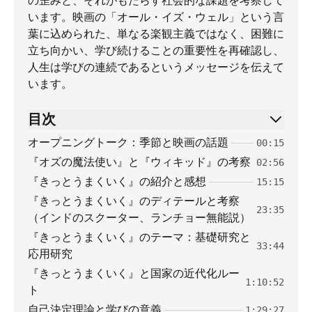
の歪みと、それがもたらす社会的な課題を考察して
います。映画の「オール・イズ・ウェル」という言
葉に込められた、単なる楽観主義ではなく、困難に
立ち向かい、学び続けることの重要性を再確認し、
人生は学びの連続であるというメッセージを伝えて
います。
目次
オープニングトーク：季節と映画の話題
00:15
『オズの魔法使い』と『ウィキッド』の考察
02:56
『きっとうまくいく』の紹介と感想
15:15
『きっとうまくいく』のディテールと考察
23:35
（インドのスクーター、ランチョー無能説）
『きっとうまくいく』のテーマ：基礎研究と
33:44
応用研究
『きっとうまくいく』と国家の近代化ルー
1:10:52
ト
自己決定理論と学びの意義
1:29:27