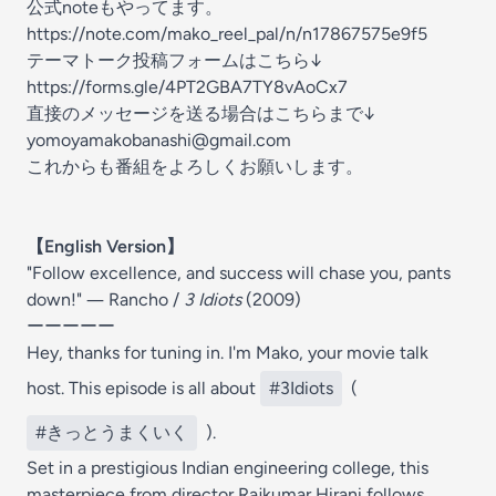
公式noteもやってます。
https://note.com/mako_reel_pal/n/n17867575e9f5
テーマトーク投稿フォームはこちら↓
https://forms.gle/4PT2GBA7TY8vAoCx7
直接のメッセージを送る場合はこちらまで↓
⁠⁠yomoyamakobanashi@gmail.com⁠⁠
これからも番組をよろしくお願いします。
【English Version】
"Follow excellence, and success will chase you, pants
down!" ― Rancho /
3 Idiots
(2009)
ーーーーー
Hey, thanks for tuning in. I'm Mako, your movie talk
host. This episode is all about
#3Idiots
(
#きっとうまくいく
).
Set in a prestigious Indian engineering college, this
masterpiece from director Rajkumar Hirani follows