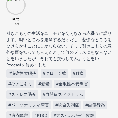
kuta
Host
引きこもりの生活をユーモアを交えながら赤裸々に語り
ます。醜いところを露呈するだけだし、悲惨なところを
ひけらかすことにしかならない、そして引きこもりの意
外な面を知ってもらえたとして何のプラスにもならない
と思いましたが、それでも挑戦してみようと思い
Podcastを始めました。
#潰瘍性大腸炎
#クローン病
#難病
#ひきこもり
#憂鬱
#全般性不安障害
#ストレス過多
#自閉症スペクトラム
#パーソナリティ障害
#統合失調症
#自傷行為
#適応障害
#PTSD
#アスペルガー症候群