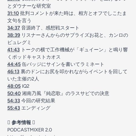
とダウナーな研究室
31:10
批判コメントが来た時は、相方とオフでしこたま
文句を言う
34:37
音源終了、感想戦スタート
38:39
リスナーさんからのサプライズお花と、カンロの
ピュレグミ
41:43
トークの横で工作機械が「ギュイーン」と鳴り響
くポッドキャストカオス
44:45
缶バッジにサインを書いてラミネート
46:13
裏のドンにお尻を叩かれながらイベントを回して
いた主催の2人
48:05
IQ2
50:40
湘南乃風『純恋歌』のラスサビでの決意
54:33
今回の研究結果
55:43
エンディング
🫟 参考情報 🫟
PODCASTMIXER 2.0