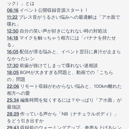
ック）」とは
06:16
イベント公開収録音源スタート！
11:22
ブレス音がうるさい悩みへの最適解は「アホ面で
喋れ」
12:50
自分の笑い声が好きになれない時の対処法
14:18
マイクを触っちゃう相方には「バナナを持たせ
る」
16:05
配信が滞る悩みと、イベント翌日に鼻汁が止まら
なかったレン
17:30
前歯が抜けてしまって喋れない迷相談
18:05
BGMが大きすぎる問題と、動画での「こちら
の」問題
22:06
リモート収録がわからない悩みと、100km離れた
相方への愛
25:34
編集時間を短くするには？やっぱり「アホ面」が
最強説
28:29
作っている声から「NB（ナチュラルボディ）」
をどう引き出すか
29:43
収録前のウォーミングアップ。奇声を上げるレン