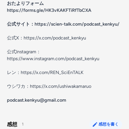
おたよりフォーム
https://forms.gle/HK3vKAKFTiRfTbCXA
公式サイト：
https://scien-talk.com/podcast_kenkyu/
公式X：
https://x.com/podcast_kenkyu
公式Instagram：
https://www.instagram.com/podcast_kenkyu
レン：
https://x.com/REN_SciEnTALK
ウシワカ：
https://x.com/ushiwakamaruo
podcast.kenkyu@gmail.com
感想
1
感想を書く