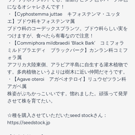
になるオシャレさんです！
・【Cyphostemma juttae キフォステンマ・ユッタ
エ】ブドウ科キフォステンマ属
ブドウ科のコーデックスプランツ。ブドウ科らしい実を
つけますが、食べたら有毒なので注意！
・【Commiphora mildbraedii ‘Black Bark’ コミフォラ
ミルドブラエディ ブラックバーク】カンラン科コミフ
ォラ属
アフリカ大陸東側、アラビア半島に自生する灌木植物で
す。多肉植物というよりは樹木に近い仲間だそうです。
・【Agave oteroi アガベオテロイ】リュウゼツラン科
アガベ属
株姿がぶちかっこいいです。惚れました。頑張って発芽
させて株を育てたい。
☆種を購入させていただいたseed stockさん：
https://seedstock.jp