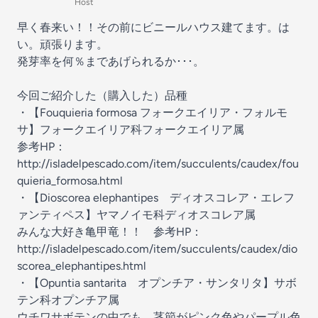
Host
早く春来い！！その前にビニールハウス建てます。は
い。頑張ります。
発芽率を何％まであげられるか･･･。
今回ご紹介した（購入した）品種
・【Fouquieria formosa フォークエイリア・フォルモ
サ】フォークエイリア科フォークエイリア属
参考HP：
http://isladelpescado.com/item/succulents/caudex/fou
quieria_formosa.html
・【Dioscorea elephantipes ディオスコレア・エレフ
ァンティペス】ヤマノイモ科ディオスコレア属
みんな大好き亀甲竜！！ 参考HP：
http://isladelpescado.com/item/succulents/caudex/dio
scorea_elephantipes.html
・【Opuntia santarita オプンチア・サンタリタ】サボ
テン科オプンチア属
ウチワサボテンの中でも、茎節がピンク色やパープル色