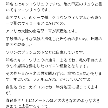
和名ではキッコウリュウですね。亀の甲羅のリュウと書
いてキッコウリュウです。
南アフリカ、西ケープ州、クラウンウィリアムから東ケ
ープ州のウィローモアにかけての、
アフリカ大陸の南端部一帯が原産地です。
半砂漠のような気候の風化した岩や石の多いね、丘陵の
斜面や乾燥した
ソリンのブッシュの下などに自生しています。
和名のキッコウリュウの通り、まるでね、亀の甲羅のよ
うな不思議な姿をしたカイコン植物となります。
その見た目から老若男女問わずね、非常に人気がありま
す。すごいね、フォルムがね、かわいいんですよ。
自生地では、カイコンはね、半分地面に埋まってます
が、
直径高さともに1メートルほどの大きな岩のような大き
さまでに成長するそうで、