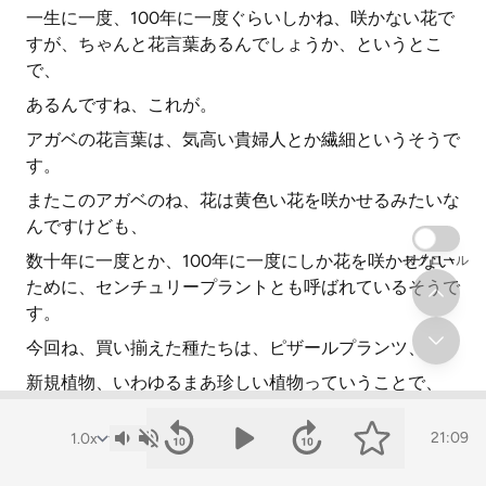
一生に一度、100年に一度ぐらいしかね、咲かない花で
すが、ちゃんと花言葉あるんでしょうか、というとこ
で、
あるんですね、これが。
アガベの花言葉は、気高い貴婦人とか繊細というそうで
す。
またこのアガベのね、花は黄色い花を咲かせるみたいな
んですけども、
数十年に一度とか、100年に一度にしか花を咲かせない
スクロール
ために、センチュリープラントとも呼ばれているそうで
す。
今回ね、買い揃えた種たちは、ピザールプランツ、
新規植物、いわゆるまあ珍しい植物っていうことで、
日本ではあんまりね、自生してたりしない植物たちなん
21:09
ですけども、とにかくね、
破種して、発芽するかどうかだけがね、一番心配です