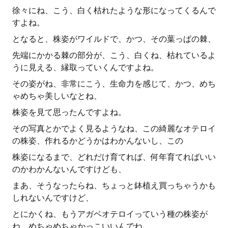
徐々にね、こう、白く枯れたような形になってくるんで
すよね。
となると、株姿がワイルドで、かつ、その葉っぱの棘、
先端にかかる棘の部分が、こう、白くね、枯れているよ
うに見える、縁取っていくんですよね。
その姿がね、非常にこう、生命力を感じて、かつ、めち
ゃめちゃ美しいなとね、
株姿を見て思ったんですよね。
その写真とかでよく見るようなね、この綺麗なオテロイ
の株姿、作れるかどうかはわかんないし、この
株姿になるまで、どれだけ育てれば、何年育てればいい
のかわかんないんですけども、
まあ、そうなったらね、ちょっと鉢植え買っちゃうかも
しれないんですけど、
とにかくね、もうアガベオテロイっていう種の株姿が
ね、めちゃめちゃかっこいいんでね、