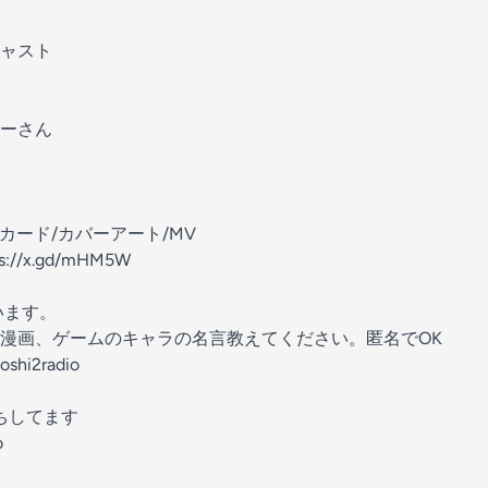
ャスト
ーさん
詞カード/カバーアート/MV
ps://x.gd/mHM5W
います。
漫画、ゲームのキャラの名言教えてください。匿名でOK
oshi2radio
ちしてます
o