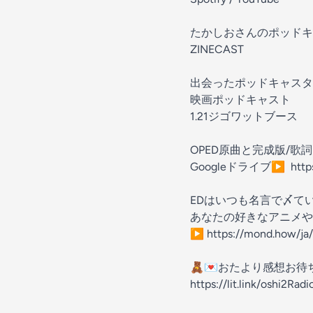
たかしおさんのポッドキ
ZINECAST
出会ったポッドキャスタ
映画ポッドキャスト
1.21ジゴワットブース
OPED原曲と完成版/歌
Googleドライブ▶︎
htt
EDはいつも名言で〆て
あなたの好きなアニメや
▶︎
https://mond.how/ja/
🧸💌おたより感想お待
https://lit.link/oshi2Radi