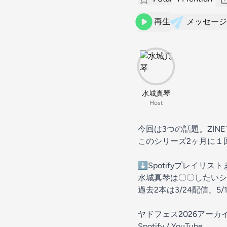
再生
メッセージ
水城真琴
Host
今回は3つの話題。ZI
このシリーズ2ヶ月に１
⬇️Spotifyプレイリス
水城真琴は〇〇したい
過去2本は3/24配信、5
ヤドフェス2026アーカイ
Spotify
/
YouTube