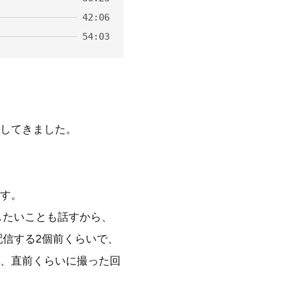
42:06
54:03
してきました。
す。
したいことも話すから、
配信する2個前くらいで、
、直前くらいに撮った回