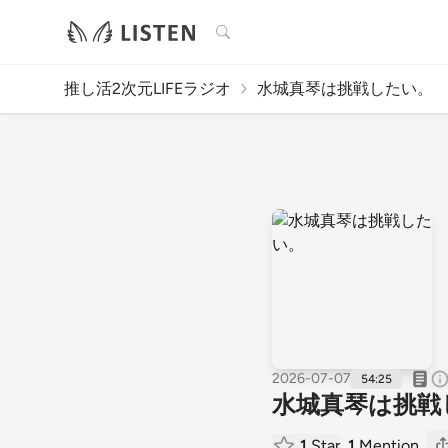
検索
推し活2次元LIFEラジオ
水城真琴は挑戦したい。
2026-07-07
54:25
水城真琴は挑戦
1
Star
1
Mention