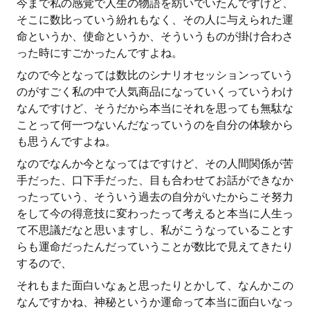
今まで私の感覚で人生の物語を紡いでいたんですけど、
そこに数比っていう紛れもなく、その人に与えられた運
命というか、使命というか、そういうものが掛け合わさ
った時にすごかったんですよね。
なので今となっては数比のシナリオセッションっていう
のがすごく私の中で人気商品になっていくっていうわけ
なんですけど、そうだから本当にそれを思っても無駄な
ことって何一つないんだなっていうのを自分の体験から
も思うんですよね。
なのでなんか今となってはですけど、その人間関係が苦
手だった、口下手だった、目も合わせてお話ができなか
ったっていう、そういう過去の自分がいたからこそ努力
をして今の得意技に変わったって考えると本当に人生っ
て不思議だなと思いますし、私がこうなっていることす
らも運命だったんだっていうことが数比で見えてきたり
するので、
それもまた面白いなぁと思ったりとかして、なんかこの
なんですかね、神秘というか運命って本当に面白いなっ