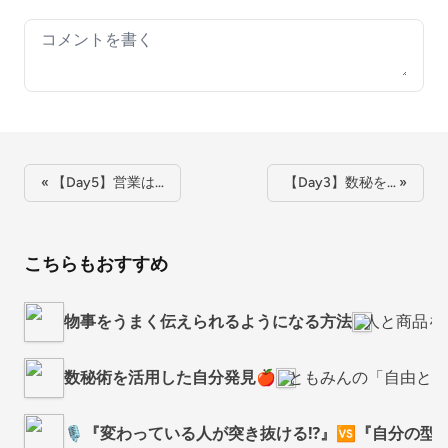
Your comment
« 【Day5】営業は…
【Day3】数秘を… »
こちらもおすすめ
物事をうまく伝えられるようになる方法
人と商品を
数秘術を活用した自分発見🍎
ともみんの「自由と妄
🎙️『変わっている人が突き抜ける⁉️』🆚『自分の型