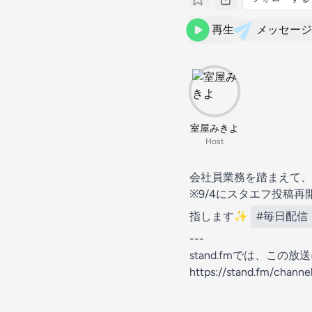
再生
メッセージ
室屋みきよ
Host
会社員業務を踏まえて、
※9/4にスタエフ投稿
指します✨
#毎日配信
---
stand.fmでは、こ
https://stand.fm/chan