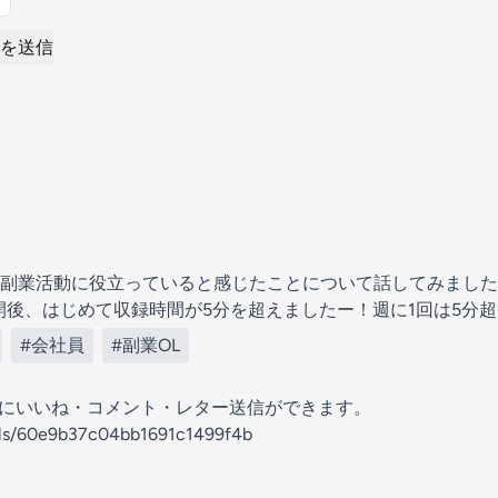
を送信
副業活動に役立っていると感じたことについて話してみました
再開後、はじめて収録時間が5分を超えましたー！週に1回は5分
#会社員
#副業OL
の放送にいいね・コメント・レター送信ができます。
nels/60e9b37c04bb1691c1499f4b