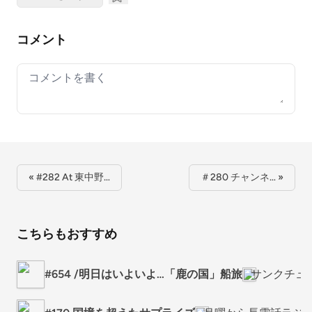
コメント
Your comment
« #282 At 東中野…
＃280 チャンネ… »
こちらもおすすめ
#654 /明日はいよいよ…「鹿の国」船旅
サンクチュア