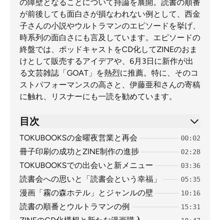
の障壁となることについて持論を展開。読書の順番
が前後しても面白さが損なわれない例として、西金
子さんの小説やウルトラマンのエピソードを挙げ、
時系列の面白さにも言及しています。エピソードの
終盤では、ポッドキャストをCD化してZINEのおま
けとして販売するアイデアや、6月3日に新作が出
る文芸雑誌「GOAT」を熱烈に推薦。特に、そのコ
ストパフォーマンスの高さと、伊藤亜和さんの寄稿
に触れ、リスナーにも一読を勧めています。
目次
TOKUBOOKSの金曜夜営業と再会
00:02
冊子印刷の成功とZINE制作の進捗
02:28
TOKUBOOKSでの出会いと新メニュー
03:36
読書会への思いと「読書会という幸福」
05:35
漫画「霧の森ホテル」とジャンルの壁
10:16
読書の順番とウルトラマンの例
15:31