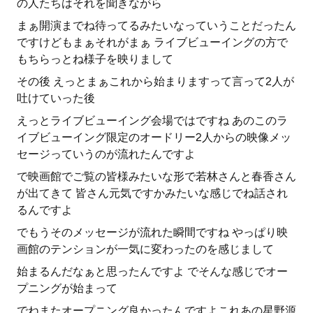
の人たちはそれを聞きながら
まぁ開演までね待ってるみたいなっていうことだったん
ですけどもまぁそれがまぁ ライブビューイングの方で
もちらっとね様子を映りまして
その後 えっとまぁこれから始まりますって言って2人が
吐けていった後
えっとライブビューイング会場ではですね あのこのラ
イブビューイング限定のオードリー2人からの映像メッ
セージっていうのが流れたんですよ
で映画館でご覧の皆様みたいな形で若林さんと春香さん
が出てきて 皆さん元気ですかみたいな感じでね話され
るんですよ
でもうそのメッセージが流れた瞬間ですね やっぱり映
画館のテンションが一気に変わったのを感じまして
始まるんだなぁと思ったんですよ でそんな感じでオー
プニングが始まって
でねまたオープニング良かったんですよこれあの星野源