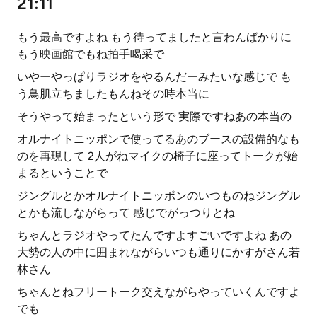
21:11
もう最高ですよね もう待ってましたと言わんばかりに
もう映画館でもね拍手喝采で
いやーやっぱりラジオをやるんだーみたいな感じで も
う鳥肌立ちましたもんねその時本当に
そうやって始まったという形で 実際ですねあの本当の
オルナイトニッポンで使ってるあのブースの設備的なも
のを再現して 2人がねマイクの椅子に座ってトークが始
まるということで
ジングルとかオルナイトニッポンのいつものねジングル
とかも流しながらって 感じでがっつりとね
ちゃんとラジオやってたんですよすごいですよね あの
大勢の人の中に囲まれながらいつも通りにかすがさん若
林さん
ちゃんとねフリートーク交えながらやっていくんですよ
でも