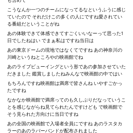
も含めて
こうなんか一つのチームになってるなというふうに感じ
ていたので それだけこの多くの人にですね愛されてい
る番組だということがね
あの体験できて体感できてすごくいいなーって思った1
日でしたねはい でまぁ私はですね当日は
あの東京ドームの現地ではなくてですね あの神奈川の
川崎というねところやの映画館でね
あのライブビューイングという形であの参加させていた
だきました 鑑賞しましたねみんなで映画館の中ではい
もちろんですね映画館は満席で皆さんね いやすごかっ
たですね
なかなか映画館で満席ってのも久しぶりだなっていうこ
とを感じながらね見てられたんですけども で映画館で
そう見られた方向けに当日ですね
あの全国の映画館で入場者全員にですね あのラスタカ
ラーのあのラバーバンドが配布されました