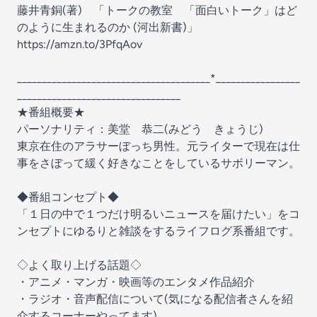
藤井青銅(著) 「トークの教室 「面白いトーク」はど
のように生まれるのか (河出新書)」
https://amzn.to/3PfqAov
_______________________________________*_________________
_________________________________
★番組概要★
パーソナリティ：美堂 恭二(みどう きょうじ)
東京在住のアラサーぼっち男性。元ライターで現在は仕
事をさぼって緩く好きなことをしているサボリーマン。
◆番組コンセプト◆
「１日の中で１つだけ明るいニュースを届けたい」をコ
ンセプトにゆるりと雑談をするライフログ系番組です。
◇よく取り上げる話題◇
・アニメ・マンガ・映画等のエンタメ作品紹介
・ラジオ・音声配信について(気になる配信者さんを紹
介するコーナーやってます)