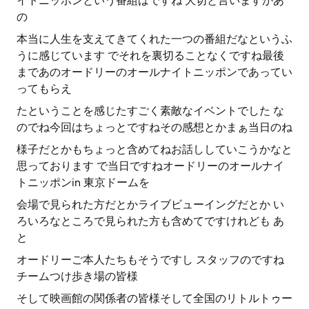
イトニッポンという番組はですね 大切と言いますかあ
の
本当に人生を支えてきてくれた一つの番組だなというふ
うに感じています でそれを裏切ることなくですね最後
まであのオードリーのオールナイトニッポンであってい
ってもらえ
たということを感じたすごく素敵なイベントでした な
のでね今回はちょっとですねその感想とかまぁ当日のね
様子だとかもちょっと含めてねお話ししていこうかなと
思っております で当日ですねオードリーのオールナイ
トニッポンin 東京ドームを
会場で見られた方だとかライブビューイングだとか い
ろいろなところで見られた方も含めてですけれども あ
と
オードリーご本人たちもそうですし スタッフのですね
チームつけ歩き場の皆様
そして映画館の関係者の皆様そして全国のリトルトゥー