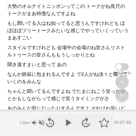
大勢のオルナイトニッポンってこの トークがね長尺の
トークがまあ特徴なんですよね
もし聞いてる人はね知ってると思うんですけれども ほ
ぼほぼフリートークみたいな感じでやっていくっていう
まあすごい
スタイルですけれども 会場中の会場のね皆さんリスト
ルトゥースの皆さんももうしっかりとね
聞き逃すまいと思って あの
スクロール
なんか静寂に包まれるんですよ で2人がね淡々と喋って
いくのをみんな
ちゃんと聞いてるんですよね でたまにねこう笑ったり
とかもしながらって感じで笑うタイミングがさ
あのみんな同じだったりするんですよ それはね笑いど
ころみたいなもちろん作られているお二人のトークだか
ら当たり前なんですけども
01:27:50
なんかねー ラジオを聞きながら隣の席の人と一緒に笑