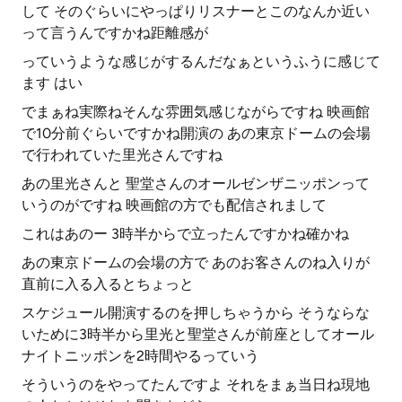
して そのぐらいにやっぱりリスナーとこのなんか近い
って言うんですかね距離感が
っていうような感じがするんだなぁというふうに感じて
ます はい
でまぁね実際ねそんな雰囲気感じながらですね 映画館
で10分前ぐらいですかね開演の あの東京ドームの会場
で行われていた里光さんですね
あの里光さんと 聖堂さんのオールゼンザニッポンって
いうのがですね 映画館の方でも配信されまして
これはあのー 3時半からで立ったんですかね確かね
あの東京ドームの会場の方で あのお客さんのね入りが
直前に入る入るとちょっと
スケジュール開演するのを押しちゃうから そうならな
いために3時半から里光と聖堂さんが前座としてオール
ナイトニッポンを2時間やるっていう
そういうのをやってたんですよ それをまぁ当日ね現地