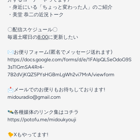
・身近にいる「ちょっと変わった人」のご紹介
・美堂 恭二の近況トーク
〇配信スケジュール〇
毎週土曜日の
8:00
に更新したい
✉お便りフォーム(匿名でメッセージ送れます)
https://docs.google.com/forms/d/e/1FAIpQLSeOdoG9S
3sTlGmSA4Rr4-
7B2dVjKQZ5PYsHGBmLgWh2vi7MrA/viewform
📩メールでのお便りもお待ちしております!
midouradio@gmail.com
🛰️各種媒体のリンク集はコチラ
https://potofu.me/midoukyouji
🐤Xもやってます!