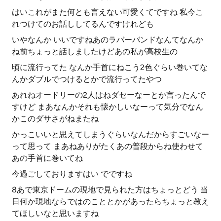
はいこれがまた何とも言えない可愛くてですね 私今こ
れつけてのお話ししてるんですけれども
いやなんか いいですねあのラバーバンドなんてなんか
ね前ちょっと話しましたけどあの私が高校生の
頃に流行ってた なんか手首にねこう2色ぐらい巻いてな
んかダブルでつけるとかで流行ってたやつ
あれねオードリーの2人はねダセーなーとか言ったんで
すけど まあなんかそれも懐かしいなーって気分でなん
かこのダサさがねまたね
かっこいいと思えてしまうぐらいなんだからすごいなー
って思って まあねありがたくあの普段からね使わせて
あの手首に巻いてね
今過ごしておりますはい でですね
8あで東京ドームの現地で見られた方はちょっとどう 当
日何か現地ならではのこととかがあったらちょっと教え
てほしいなと思いますね