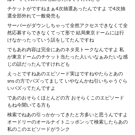
チケットがですねまぁ4次抽選あったんですよ で4次抽
選全部外れて一般発売も
サーバーがダウンしちゃって全然アクセスできなくて全
然応募すらできなくてって形で 結局東京ドームには行
けなかったっていう話をしてたんですね
でもあれ内容は完全にあのネタ見トークなんですよ 私
が東京ドームのチケット当たった人いいなぁみたいな感
じの話だったんですけれども
えっとですねあのエピソード実はですねやたらとあの
sns の方でバズってまして いやなんかね引いちゃうぐら
いバズってたんですよ
であのおそらくほとんどの方 おそらくこのエピソード
もね今聞いてる方も
検索でねあの引っかかってきたと方多いと思うんですよ
オードリーのオールナイトニッポンって検索したらあの
私のこのエピソードがランク