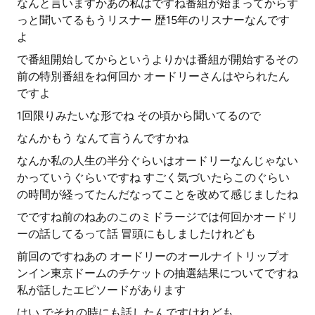
なんと言いますかあの私はですね番組が始まってからず
っと聞いてるもうリスナー 歴15年のリスナーなんです
よ
で番組開始してからというよりかは番組が開始するその
前の特別番組をね何回か オードリーさんはやられたん
ですよ
1回限りみたいな形でね その頃から聞いてるので
なんかもう なんて言うんですかね
なんか私の人生の半分ぐらいはオードリーなんじゃない
かっていうぐらいですね すごく気づいたらこのぐらい
の時間が経ってたんだなってことを改めて感じましたね
でですね前のねあのこのミドラージでは何回かオードリ
ーの話してるって話 冒頭にもしましたけれども
前回のですねあの オードリーのオールナイトリップオ
ンイン東京ドームのチケットの抽選結果についてですね
私が話したエピソードがあります
はい でそれの時にも話したんですけれども