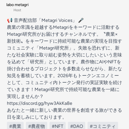
labo metagri
Host
📢 音声配信部「Metagri Voices」 🎤
農業の常識を超越するMetagriをキーワードに活動する
Metagri研究所がお届けするチャンネルです。〝農業×
新技術〟をキーワードに持続可能な農業の実現を目指す
コミュニティ「Metagri研究所」。失敗を恐れずに、新
たな社会実験に取り組む姿勢を大切にしたいという意味
を込めて「研究所」としています。農作物にAIやNFTを
掛け合わせるプロジェクトを多数走らせながら、新たな
知見を蓄積しています。2026年もトークンエコノミー
として、コミュニティ内トークン発行の実証実験を続け
ていきます！Metagri研究所で持続可能な農業を一緒に
実現しませんか？
https://discord.gg/hyw3AkKa8e
あなたと一緒に新しい農業の世界を創造する旅ができる
日を楽しみにしております。
#農業
#農産物
#NFT
#DAO
#コミニティ