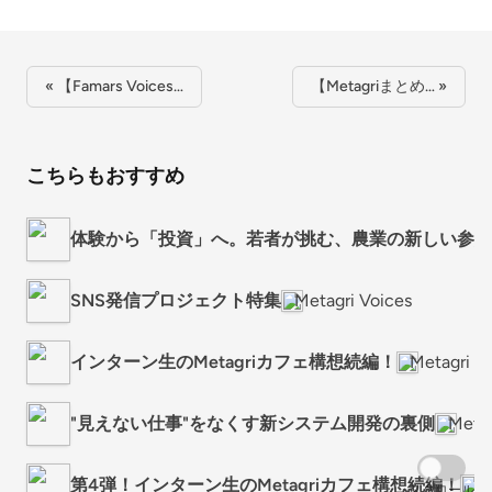
« 【Famars Voices…
【Metagriまとめ… »
こちらもおすすめ
体験から「投資」へ。若者が挑む、農業の新しい参加
SNS発信プロジェクト特集
Metagri Voices
インターン生のMetagriカフェ構想続編！
Metagri V
"見えない仕事"をなくす新システム開発の裏側
Metag
第4弾！インターン生のMetagriカフェ構想続編！
Me
スクロール