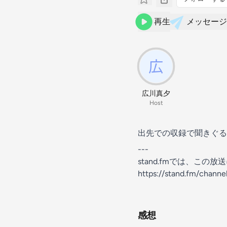
再生
メッセージ
広川真夕
Host
出先での収録で聞きぐる
---
stand.fmでは、こ
https://stand.fm/chann
感想