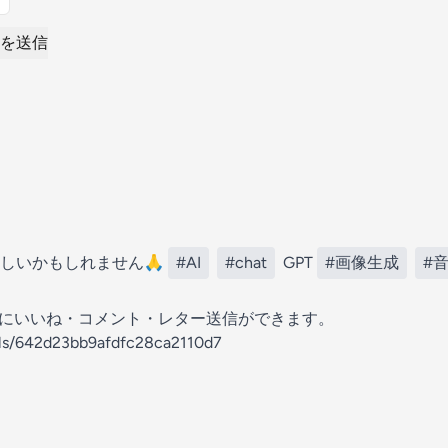
を送信
しいかもしれません🙏
#AI
#chat
GPT
#画像生成
#
の放送にいいね・コメント・レター送信ができます。
els/642d23bb9afdfc28ca2110d7