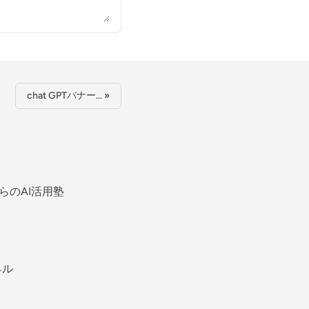
chat GPTバナー… »
らのAI活用塾
ネル