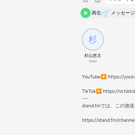
再生
メッセージ
杉山恵太
Host
YouTube▶︎ https://yo
TikTok▶︎ https://vt.tik
---
stand.fmでは、こ
https://stand.fm/chann