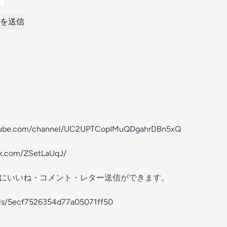
を送信
utube.com/channel/UC2UPTCopIMuQDgahrDBn5xQ
tok.com/ZSetLaUqJ/
の放送にいいね・コメント・レター送信ができます。
els/5ecf7526354d77a05071ff50