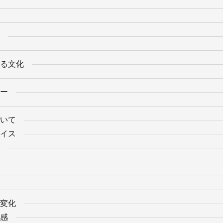
る文化
ー
いて
イス
変化
感