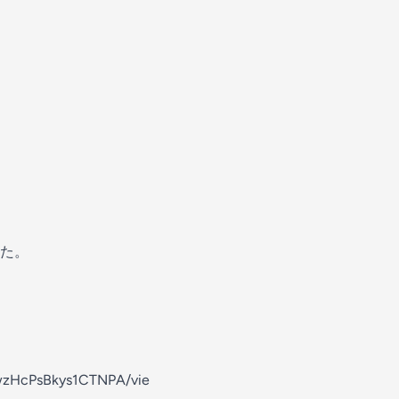
た。
wzHcPsBkys1CTNPA/vie