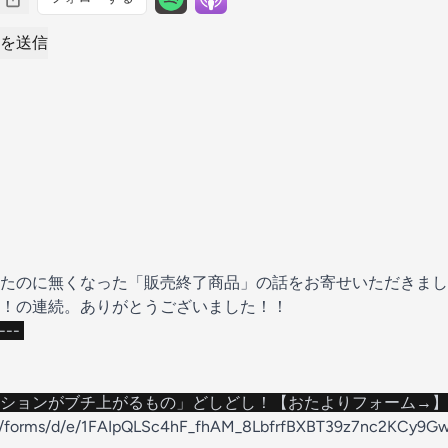
を送信
たのに無くなった「販売終了商品」の話をお寄せいただきまし
！の連続。ありがとうございました！！
----
ションがブチ上がるもの」どしどし！【おたよりフォーム→】
com/forms/d/e/1FAIpQLSc4hF_fhAM_8LbfrfBXBT39z7nc2KCy9G