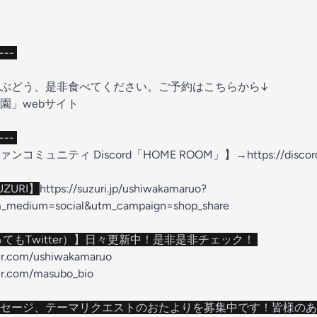
----
ぶどう、是非食べてください。ご予約はこちらから↓
園」webサイト
----
コミュニティ Discord「HOME ROOM」】→
https://disc
ZURI】
https://suzuri.jp/ushiwakamaruo?
m_medium=social&utm_campaign=shop_share
いってもTwitter）】日々更新中！是非是非チェック！
ter.com/ushiwakamaruo
ter.com/masubo_bio
セージ、テーマリクエストのおたよりを募集中です！皆様のあ