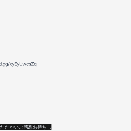
ord.gg/xyEyUwcsZq
たたかいご感想お待ちし