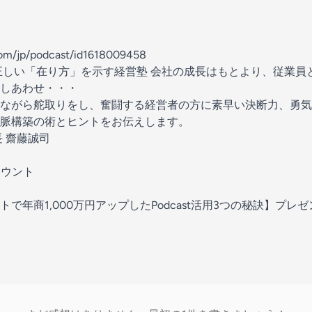
.com/jp/podcast/id1618009458
正しい「在り方」を示す経営塾 会社の成長はもとより、従業員
しあわせ・・・
ながら舵取りをし、奮闘する経営者の方に素早い決断力、勇気
脈構築の術とヒントをお伝えします。
 齋藤誠司
カウント
で年商1,000万円アップしたPodcast活用3つの秘訣】プレ