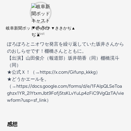
岐阜新聞ポッドキャスト▼ききかぢ▲
Host
ぽろぽろとニオワセ発言を繰り返していた坂井さんから
のおしらせです！棚橋さんとともに。
【出演】山田俊介（報道部）坂井萌香（同）棚橋滉斗
（同）
★公式Ｘ！（→⁠
⁠https://x.com/Gifunp_kkkg⁠⁠
）
★どうかエールを。
（→
⁠⁠⁠⁠⁠https://docs.google.com/forms/d/e/1FAIpQLSeToa
ghzx1YR_2IYtxmJbt9Fofj5tsKLvYuLp4zFiC9VgQzTA/vie
wform?usp=sf_link⁠
⁠⁠⁠）
感想