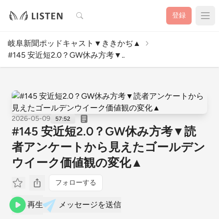
検索
登録
岐阜新聞ポッドキャスト▼ききかぢ▲
#145 安近短2.0？GW休み方考▼..
2026-05-09
57:52
#145 安近短2.0？GW休み方考▼読
者アンケートから見えたゴールデン
ウイーク価値観の変化▲
フォローする
再生
メッセージを送信