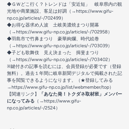
◆ＧＷどこ行く？トレンドは「安近短」 岐阜県内の観
光地や商業施設、客足は好調（→
https://www.gifu-
np.co.jp/articles/-/702499
）
◆お得な器求め人波 土岐美濃焼まつり開幕
（→
https://www.gifu-np.co.jp/articles/-/702958
）
◆羽島市で竹鼻まつり 豪華絢爛、時代絵巻
（→
https://www.gifu-np.co.jp/articles/-/703039
）
◆子ども歌舞伎 見え決まった 揖斐まつり
（→
https://www.gifu-np.co.jp/articles/-/703402
）
※鍵付きの記事を読むには、会員登録が必要です（登録
無料）。過去１年間に岐阜新聞デジタルで掲載された記
事を閲覧できるようになります。（★登録してみる
→
⁠⁠https://www.gifu-np.co.jp/list/webmember/top⁠⁠
）
【関連リンク】
「あなた発！トクダネ取材班」メンバー
になってみる
（→⁠
https://www.gifu-
np.co.jp/articles/-/2524
⁠）