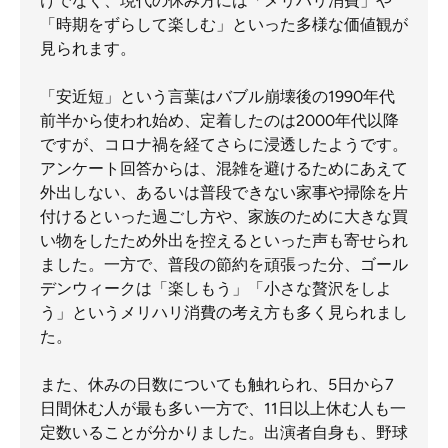
けでなく、現代の休み方には「メリハリ消費」や
「時期をずらして楽しむ」といった多様な価値観が
見られます。
「安近短」という言葉はバブル崩壊後の1990年代
前半から使われ始め、定着したのは2000年代以降
ですが、コロナ禍を経てさらに浸透したようです。
アンケート回答からは、混雑を避けるためにあえて
外出しない、あるいは普段できない家事や掃除を片
付けるといった過ごし方や、家族のために大きな買
い物をしたため外出を控えるといった声も寄せられ
ました。一方で、普段の節約を頑張った分、ゴール
デンウィークは「楽しもう」「小さな贅沢をしよ
う」というメリハリ消費の考え方も多く見られまし
た。
また、休みの日数についても触れられ、5日から7
日間休む人が最も多い一方で、11日以上休む人も一
定数いることが分かりました。出演者自身も、野球