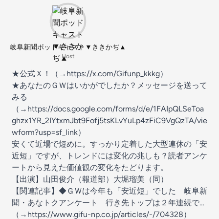
岐阜新聞ポッドキャスト▼ききかぢ▲
Host
★公式Ｘ！（→
⁠https://x.com/Gifunp_kkkg⁠
）
★あなたのＧＷはいかがでしたか？メッセージを送って
みる
（→⁠⁠⁠⁠
https://docs.google.com/forms/d/e/1FAIpQLSeToa
ghzx1YR_2IYtxmJbt9Fofj5tsKLvYuLp4zFiC9VgQzTA/vie
wform?usp=sf_link
⁠⁠⁠）
安くて近場で短めに。すっかり定着した大型連休の「安
近短」ですが、トレンドには変化の兆しも？読者アンケ
ートから見えた価値観の変化をたどります。
【出演】山田俊介（報道部）大堀瑠美（同）
【関連記事】◆ＧＷは今年も「安近短」でした 岐阜新
聞・あなトクアンケート 行き先トップは２年連続で…
（→
https://www.gifu-np.co.jp/articles/-/704328
）