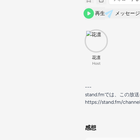
再生
メッセージ
花凛
Host
---
stand.fmでは、こ
https://stand.fm/chan
感想