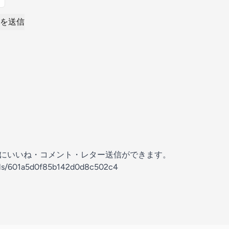
を送信
の放送にいいね・コメント・レター送信ができます。
nels/601a5d0f85b142d0d8c502c4