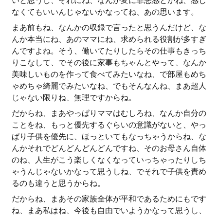
いと思うし、それにね、なんか変に罪悪感とかね、感じ
なくてもいいんじゃないかなってね、あの思います。
まあ前もね、なんかの収録で言ったと思うんだけど、な
んか本当にね、あのママにね、求められる役割が多すぎ
んですよね。そう、働いてたりしたらその仕事もきっち
りこなして、でその後に家事もちゃんとやって、なんか
美味しいものを作って食べてみたいなね、で部屋もめち
ゃめちゃ綺麗でみたいなね、でもそんなんね、まあ超人
じゃない限りね、無理ですからね。
だからね、まあやっぱりママはむしろね、なんか自分の
ことをね、もっと優先するぐらいの意識がないと、やっ
ぱり子供を優先に、ほっといてもなっちゃうからね、な
んかそれでどんどんどんどんですね、そのお母さん自体
のね、人生がこう楽しくなくなっていっちゃったりしち
ゃうんじゃないかなって思うしね、でそれで子供を責め
るのも違うと思うからね。
だからね、まあその家族全体が平和であるためにもです
ね、まあ私はね、今後も自由でいようかなって思うし、