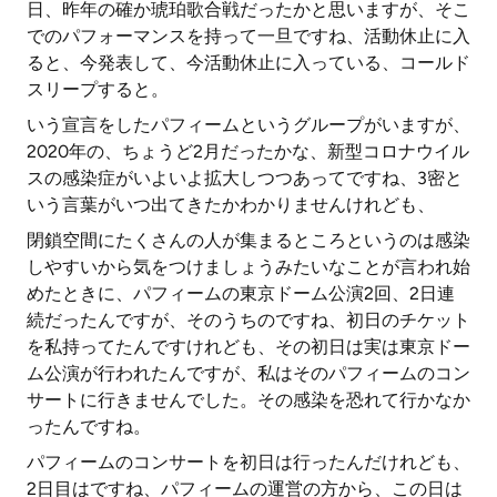
日、昨年の確か琥珀歌合戦だったかと思いますが、そこ
でのパフォーマンスを持って一旦ですね、活動休止に入
ると、今発表して、今活動休止に入っている、コールド
スリープすると。
いう宣言をしたパフィームというグループがいますが、
2020年の、ちょうど2月だったかな、新型コロナウイル
スの感染症がいよいよ拡大しつつあってですね、3密と
いう言葉がいつ出てきたかわかりませんけれども、
閉鎖空間にたくさんの人が集まるところというのは感染
しやすいから気をつけましょうみたいなことが言われ始
めたときに、パフィームの東京ドーム公演2回、2日連
続だったんですが、そのうちのですね、初日のチケット
を私持ってたんですけれども、その初日は実は東京ドー
ム公演が行われたんですが、私はそのパフィームのコン
サートに行きませんでした。その感染を恐れて行かなか
ったんですね。
パフィームのコンサートを初日は行ったんだけれども、
2日目はですね、パフィームの運営の方から、この日は