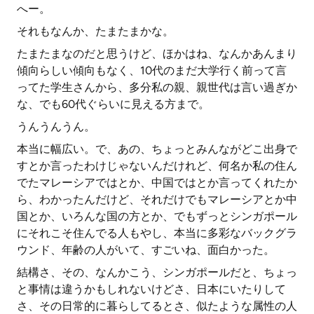
へー。
それもなんか、たまたまかな。
たまたまなのだと思うけど、ほかはね、なんかあんまり
傾向らしい傾向もなく、10代のまだ大学行く前って言
ってた学生さんから、多分私の親、親世代は言い過ぎか
な、でも60代ぐらいに見える方まで。
うんうんうん。
本当に幅広い。で、あの、ちょっとみんながどこ出身で
すとか言ったわけじゃないんだけれど、何名か私の住ん
でたマレーシアではとか、中国ではとか言ってくれたか
ら、わかったんだけど、それだけでもマレーシアとか中
国とか、いろんな国の方とか、でもずっとシンガポール
にそれこそ住んでる人もやし、本当に多彩なバックグラ
ウンド、年齢の人がいて、すごいね、面白かった。
結構さ、その、なんかこう、シンガポールだと、ちょっ
と事情は違うかもしれないけどさ、日本にいたりして
さ、その日常的に暮らしてるとさ、似たような属性の人