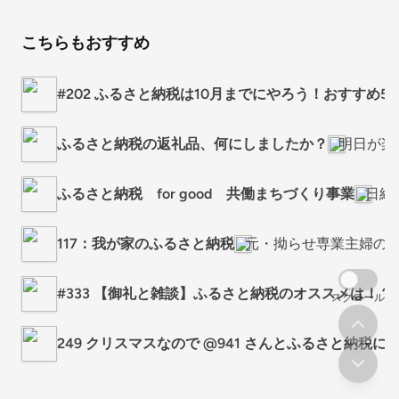
こちらもおすすめ
#202 ふるさと納税は10月までにやろう！おすすめ5
ふるさと納税の返礼品、何にしましたか？
明日が楽
ふるさと納税 for good 共働まちづくり事業
日経
117：我が家のふるさと納税
元・拗らせ専業主婦の
#333 【御礼と雑談】ふるさと納税のオススメは！？
スクロール
249 クリスマスなので @941 さんとふるさと納税に