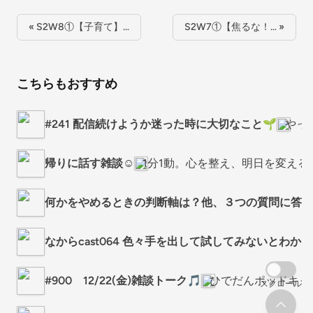
« S2W8①【子育て】…
S2W7①【焦るな！… »
こちらもおすすめ
#241 配信続けようか迷った時に大切なこと🌱
やっ
帰りに話す雑談☺️
1分1動。心を整え、明日を変える
何かをやめるときの判断軸は？他、３つの質問に答えまし
なからcast064 色々手を出して試してみないとわ
#900 12/22(金)雑談トーク🎵
ひでだんポッドキャ
スクロール