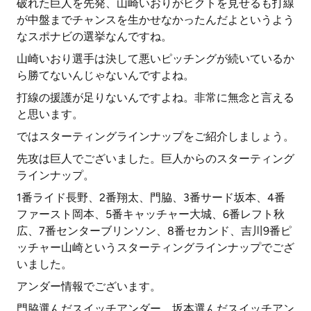
破れた巨人を先発、山崎いおりがビクトを見せるも打線
が中盤までチャンスを生かせなかったんだよというよう
なスポナビの選挙なんですね。
山崎いおり選手は決して悪いピッチングが続いているか
ら勝てないんじゃないんですよね。
打線の援護が足りないんですよね。非常に無念と言える
と思います。
ではスターティングラインナップをご紹介しましょう。
先攻は巨人でございました。巨人からのスターティング
ラインナップ。
1番ライド長野、2番翔太、門脇、3番サード坂本、4番
ファースト岡本、5番キャッチャー大城、6番レフト秋
広、7番センターブリンソン、8番セカンド、吉川9番ピ
ッチャー山崎というスターティングラインナップでござ
いました。
アンダー情報でございます。
門脇選んだスイッチアンダー、坂本選んだスイッチアン