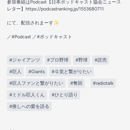
参加番組はPodcast【日本ポッドキャスト協会ニュース
レター】https://podcastranking.jp/1553680711
にて、配信されまーす✨
／#Podcast ／#ポッドキャスト
#ジャイアンツ
#プロ野球
#野球
#読売
#巨人
#Giants
#Ｇ党と繋がりたい
#巨人ファンと繋がりたい
#奪回
#radiotalk
#ミドル巨人くん
#ひとり語り
#推しへの愛を語る