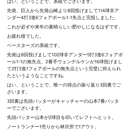
はい、ということで、系統でございます。
先発、巨人から先発山崎より8回投げまして114球非ア
ンダー4打3進6フォアボール1-1失点と完投しました。
これが必ずや来年の素晴らしい肥やしになるはずです。
お疲れ様でした。
ベースターズの系統です。
先発は8回投げまして102球非アンダー5打3進6フォアボ
ール1-1の無失点、2番手ウェンデルケンが16球投げまし
て2打3進1フォアボールの無失点という完璧に抑えられ
たというようなことですね。
はい、ということで、唯一の得点の振り返り3回裏でご
ざいます。
3回裏は先頭バッターがキャッチャーの山本7番バッタ
ーでございます。
先頭バッター山本が2球目を叩いてレフトへヒット。
ノートランナー1売りから林沢所で1アウト。