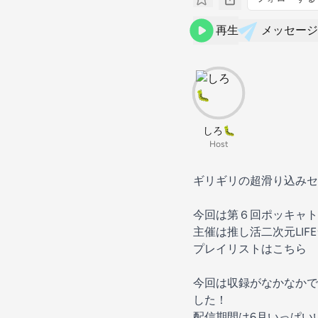
再生
メッセージ
しろ🐛
Host
ギリギリの超滑り込みセ
今回は第６回ポッキャト
主催は
推し活二次元LIF
プレイリストはこちら
今回は収録がなかなかで
した！
配信期間は6月いっぱい