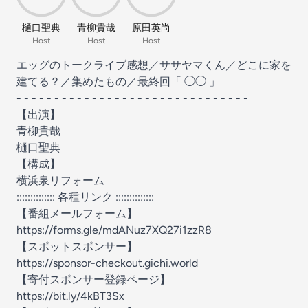
樋口聖典
青柳貴哉
原田英尚
Host
Host
Host
エッグのトークライブ感想／ササヤマくん／どこに家を
建てる？／集めたもの／最終回「 ◯◯ 」
- - - - - - - - - - - - - - - - - - - - - - - - - - - - - - -
【出演】
青柳貴哉
樋口聖典
【構成】
横浜泉リフォーム
:::::::::::::: 各種リンク ::::::::::::::
【番組メールフォーム】
https://forms.gle/mdANuz7XQ27i1zzR8
【スポットスポンサー】
https://sponsor-checkout.gichi.world
【寄付スポンサー登録ページ】
https://bit.ly/4kBT3Sx