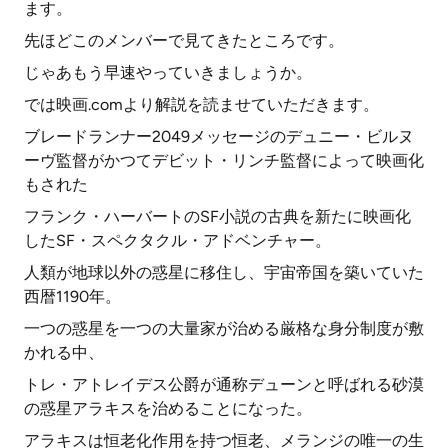
ます。
先ほどこのメンバーで見てきたところです。
じゃあもう早速やっていきましょうか。
では映画.comより解説を読ませていただきます。
ブレードランナー2049メッセージのデュニー・ビルヌ
ーヴ監督がかつてデビット・リンチ監督によって映画化
もされた
フランク・ハーバートのSF小説の古典を新たに映画化
したSF・スペクタクル・アドベンチャー。
人類が地球以外の惑星に移住し、宇宙帝国を築いていた
西暦1190年。
一つの惑星を一つの大量家が治める厳格な身分制度が敷
かれる中、
トレ・アトレイデス公爵が通称デューンと呼ばれる砂漠
の惑星アラキスを治めることになった。
アラキスは恒老化作用を持つ恒老、メランジの唯一の生