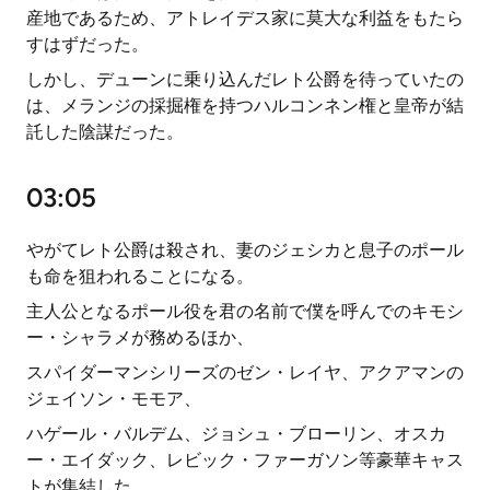
産地であるため、アトレイデス家に莫大な利益をもたら
すはずだった。
しかし、デューンに乗り込んだレト公爵を待っていたの
は、メランジの採掘権を持つハルコンネン権と皇帝が結
託した陰謀だった。
03:05
やがてレト公爵は殺され、妻のジェシカと息子のポール
も命を狙われることになる。
主人公となるポール役を君の名前で僕を呼んでのキモシ
ー・シャラメが務めるほか、
スパイダーマンシリーズのゼン・レイヤ、アクアマンの
ジェイソン・モモア、
ハゲール・バルデム、ジョシュ・ブローリン、オスカ
ー・エイダック、レビック・ファーガソン等豪華キャス
トが集結した。