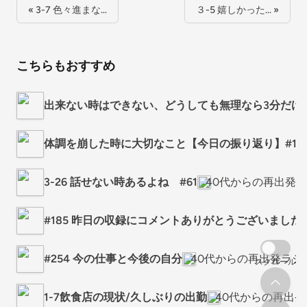
« 3-7 色々進まな…
３-5 嬉しかった… »
こちらもおすすめ
出来ない時はできない、どうしても無理なら3分だけ
体調を崩した時に大切なこと【今日の振り返り】#116 3
3-26 話せない時あるよね #61
40代からの再出発
#185 昨日の収録にコメントありがとうございました
#254 今の仕事と今後の自分
40代からの再出発ラジ
スクロール
1-7飲食店の現状/久しぶりの出勤
40代からの再出