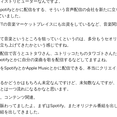
ィストリビューターなんですよ。
stとかSpotifyとかに配信をする、そういう音声配信の会社を新た
れていました。
kはNFTの音楽マーケットプレイスにも出資をしているなど、音楽
て音楽というところを狙っていくというのは、多分もうセオリ
立ち上げてきたかという感じですね。
配信で言うとユトタワさん、ユトリッコたちのタワゴトさんた
otifyとかに自分の楽曲を歌を配信するなどしてますよね。
potifyとかApple Musicとかに配信できる、本当にクリ
るかどうかはもちろん未定なんですけど、未知数なんですが、Ti
とは一つ流れになるかなと思います。
。コンテンツ関連。
わってましたよ。まずはSpotify。またオリジナル番組を出して
組を出してきました。