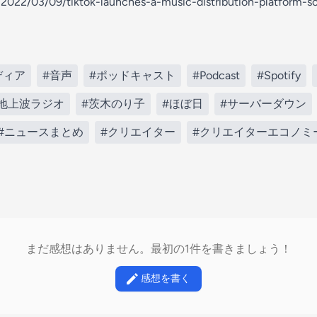
/2022/03/09/tiktok-launches-a-music-distribution-platform-s
ディア
#音声
#ポッドキャスト
#Podcast
#Spotify
#地上波ラジオ
#茨木のり子
#ほぼ日
#サーバーダウン
#ニュースまとめ
#クリエイター
#クリエイターエコノミ
まだ感想はありません。最初の1件を書きましょう！
感想を書く