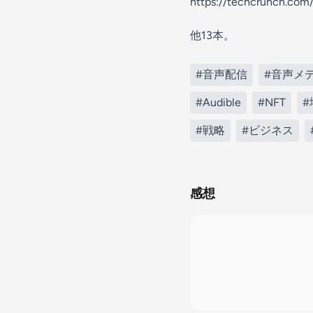
https://techcrunch.com
他13本。
#音声配信
#音声メ
#Audible
#NFT
#戦略
#ビジネス
感想