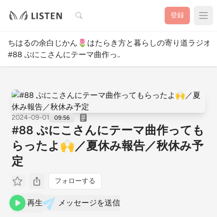
検索
登録
ちはるの余白じかん🌷はたらき方と暮らしの寄り道ラジオ
#88 ぷにこさんにテーマ曲作っ..
2024-09-01
09:56
#88 ぷにこさんにテーマ曲作っても
らったよ🙌／夏休み報告／秋休み予
定
フォローする
再生
メッセージを送信