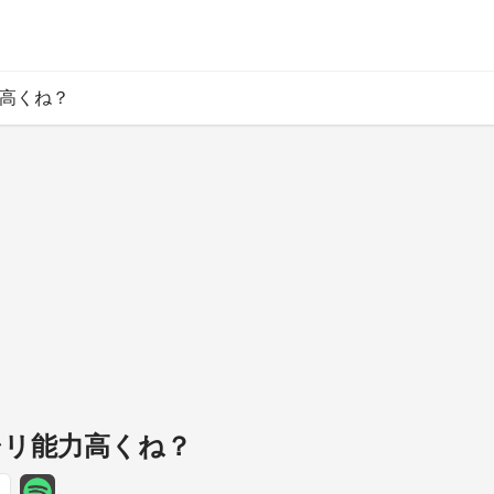
力高くね？
ァシリ能力高くね？