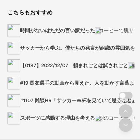
こちらもおすすめ
時間がないはただの言い訳だった
コーヒーで脱サラ
サッカーから学ぶ。僕たちの発言が組織の雰囲気を作
【0187】2022/12/07 頼まれごとは試されごと
鶴
#19 長友選手の動画から見えた、人を動かす言葉よ
#1107 雑談HR「サッカーW杯を見ていて思うこと」
スクロール
スポーツに感動する理由を考える
朝のコーヒー、夜