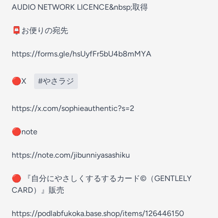
AUDIO NETWORK LICENCE&nbsp;取得
📮お便りの宛先
⁠https://forms.gle/hsUyfFr5bU4b8mMYA⁠
🔴X
#やさラジ
⁠https://x.com/sophieauthentic?s=2⁠
🔴note
⁠https://note.com/jibunniyasashiku⁠
⁠🔴⁠ 『自分にやさしくするするカード©（GENTLELY
CARD）』販売
⁠https://podlabfukoka.base.shop/items/126446150⁠