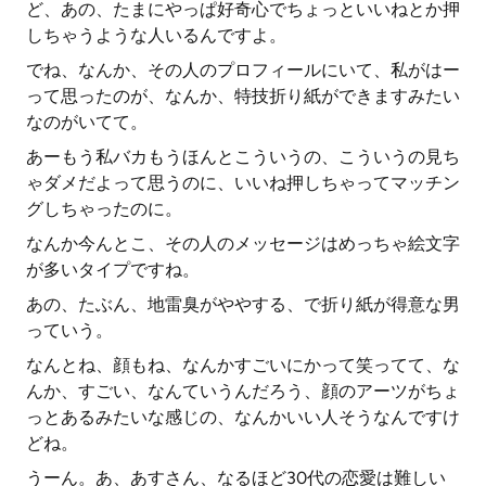
ど、あの、たまにやっぱ好奇心でちょっといいねとか押
しちゃうような人いるんですよ。
でね、なんか、その人のプロフィールにいて、私がはー
って思ったのが、なんか、特技折り紙ができますみたい
なのがいてて。
あーもう私バカもうほんとこういうの、こういうの見ち
ゃダメだよって思うのに、いいね押しちゃってマッチン
グしちゃったのに。
なんか今んとこ、その人のメッセージはめっちゃ絵文字
が多いタイプですね。
あの、たぶん、地雷臭がややする、で折り紙が得意な男
っていう。
なんとね、顔もね、なんかすごいにかって笑ってて、な
んか、すごい、なんていうんだろう、顔のアーツがちょ
っとあるみたいな感じの、なんかいい人そうなんですけ
どね。
うーん。あ、あすさん、なるほど30代の恋愛は難しい