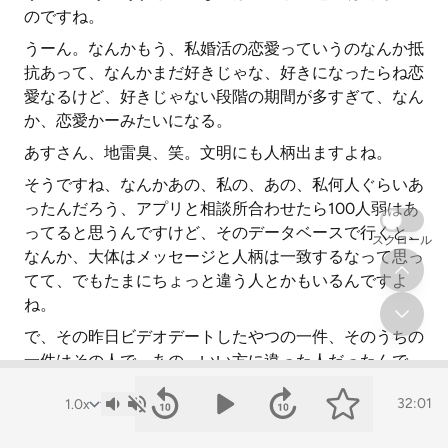
のですね。
うーん。なんかもう、私婚活の恋愛っていうのなんか抵
抗あって、なんかまだ好きじゃな、好きになったらね恋
愛なるけど、好きじゃない段階の期間が多すぎて、なん
か、恋愛かーみたいになる。
あすさん、地雷臭、笑。文明にも人柄出ますよね。
そうですね、なんかあの、私の、あの、私何人ぐらいあ
ったんだろう、アプリと相談所合わせたら100人弱はあ
ってると思うんですけど、そのデータベースで行くと、
スクロール
なんか、大体はメッセージと人柄は一致するなって思っ
てて、でもたまにちょっと違う人とかもいるんですよ
ね。
で、その昨日ビデオデートしたやつの一件、そのうちの
一件はその人で、あの、いい方に違った人だったんで、
あの、メッセージつまんなくて、実際しゃべったらちゃ
32:01
んと楽しく会話できるっていう。
それを逃しちゃダメですよね。それは、そういう人は穴